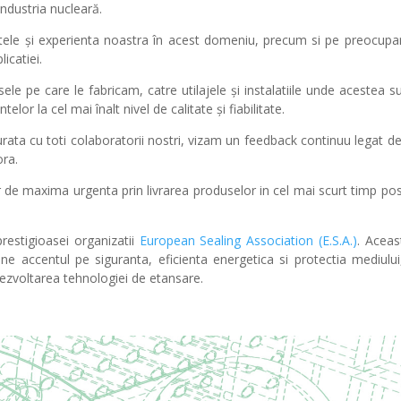
 industria nucleară.
ele și experienta noastra în acest domeniu, precum si pe preocup
licatiei.
e pe care le fabricam, catre utilajele și instalatiile unde acestea sun
r la cel mai înalt nivel de calitate și fiabilitate.
ta cu toti colaboratorii nostri, vizam un feedback continuu legat de 
ora.
or de maxima urgenta prin livrarea produselor in cel mai scurt timp posi
estigioasei organizatii
European Sealing Association (E.S.A.)
. Aceas
ne accentul pe siguranta, eficienta energetica si protectia mediulu
 dezvoltarea tehnologiei de etansare.