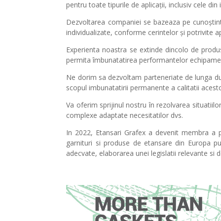
pentru toate tipurile de aplicații, inclusiv cele din
Dezvoltarea companiei se bazeaza pe cunoștint
individualizate, conforme cerintelor și potrivite ap
Experienta noastra se extinde dincolo de produsel
permita îmbunatatirea performantelor echipamentelo
Ne dorim sa dezvoltam parteneriate de lunga dura
scopul imbunatatirii permanente a calitatii acest
Va oferim sprijinul nostru în rezolvarea situatiil
complexe adaptate necesitatilor dvs.
In 2022, Etansari Grafex a devenit membra a pr
garnituri si produse de etansare din Europa pu
adecvate, elaborarea unei legislatii relevante si