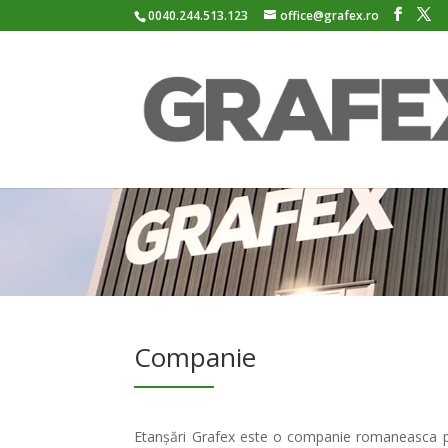
0040.244.513.123
office@grafex.ro
Companie
Etanșări Grafex este o companie romaneasca priva