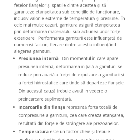
fețelor flanșelor și spațiile dintre acestea și să
garanteze etanșeitatea sub condițiile de funcționare,
inclusiv valorile extreme de temperatură și presiune. În
cele mai multe cazuri, garnitura asigură etanșeitatea
prin deformarea materialului sub actiunea unor forțe
exterioare. Performanța garniturii este influențată de
numeroși factori, fiecare dintre aceștia influențând
alegerea garniturii.
Presiunea internă
: Din momentul în care apare
presiunea internă, deformarea inițială a garniturii se
reduce prin apariăia forței de expulzare a garniturii și
a forței hidrostatice care tinde să departeze flanșele.
Din această cauză trebuie avută in vedere o
preîncarcare suplimentară.
Incarcarile din flanșe
reprezintă forța totală de
compresiune a garniturii, cea care creaza etanșarea,
rezultată din forțele de strângere ale prezoanelor.
Temperatura
este un factor cheie și trebuie
analizat cu atentie, deoarece are efecte asupra