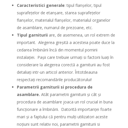
Caracteristici generale
: tipul flanșelor, tipul
suprafețelor de etanșare, starea suprafețelor
flanșelor, materialul flanșelor, materialul organelor
de asamblare, numarul de prezoane, etc.
Tipul garniturii
are, de asemenea, un rol extrem de
important. Alegerea greșită a acesteia poate duce la
cedarea îmbinării încă din momentul pornirii
instalației. Pașii care trebuie urmați si factorii luați în
considerare la alegerea corectă a garniturii au fost
detaliați intr-un articol anterior. Întotdeauna
respectați recomandările producătorului!
Parametrii garniturii si procedura de
asamblare.
Atât parametrii garniturii și cât și
procedura de asamblare joaca un rol crucial in buna
funcționare a îmbinării. Datorită importanței foarte
mari și a faptului că pentru mulți utilizatori aceste
noțiuni sunt relativ noi, parametrii garniturii si