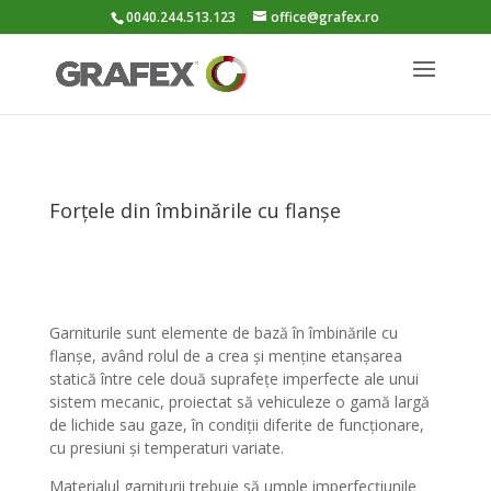
0040.244.513.123
office@grafex.ro
Forțele din îmbinările cu flanșe
Garniturile sunt elemente de bază în îmbinările cu
flanșe, având rolul de a crea și menține etanșarea
statică între cele două suprafețe imperfecte ale unui
sistem mecanic, proiectat să vehiculeze o gamă largă
de lichide sau gaze, în condiții diferite de funcționare,
cu presiuni și temperaturi variate.
Materialul garniturii trebuie să umple imperfecțiunile