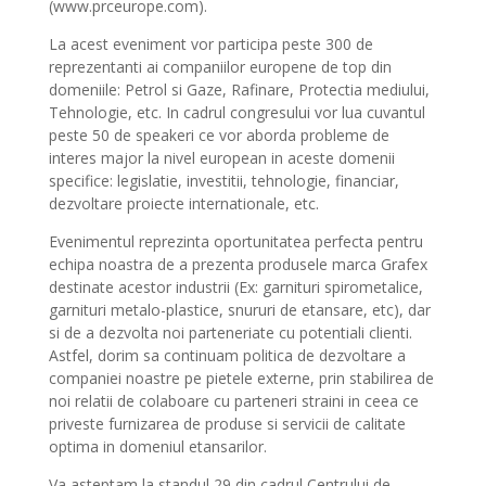
(www.prceurope.com).
La acest eveniment vor participa peste 300 de
reprezentanti ai companiilor europene de top din
domeniile: Petrol si Gaze, Rafinare, Protectia mediului,
Tehnologie, etc. In cadrul congresului vor lua cuvantul
peste 50 de speakeri ce vor aborda probleme de
interes major la nivel european in aceste domenii
specifice: legislatie, investitii, tehnologie, financiar,
dezvoltare proiecte internationale, etc.
Evenimentul reprezinta oportunitatea perfecta pentru
echipa noastra de a prezenta produsele marca Grafex
destinate acestor industrii (Ex: garnituri spirometalice,
garnituri metalo-plastice, snururi de etansare, etc), dar
si de a dezvolta noi parteneriate cu potentiali clienti.
Astfel, dorim sa continuam politica de dezvoltare a
companiei noastre pe pietele externe, prin stabilirea de
noi relatii de colaboare cu parteneri straini in ceea ce
priveste furnizarea de produse si servicii de calitate
optima in domeniul etansarilor.
Va asteptam la standul 29 din cadrul Centrului de