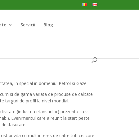
nte
Servicii
Blog
tatea, in special in domeniul Petrol si Gaze.
recum si de gama variata de produse de calitate
 targuri de profil la nivel mondial.
vitate (industria etansarilor) prezenta ca si
bi). Evenimentul care a reunit la start peste
e desfasurare.
ost privita cu mult interes de catre toti cei care