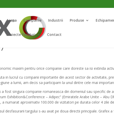
Acasa
Companie
Industrii
Produse
Echipame
Proiecte fonduri
Contact
17
conomic maxim pentru orice companie care doreste sa isi extinda activi
ta in lucrul cu companii importante din acest sector de activitate, p
iune a lumii, am decis sa participam la unul dintre cele mai importante
 a fost singura companie romaneasca din domeniul sau specific de acti
eum Exhibition&Conference – Adipec” (Emiratele Arabe Unite – Abu Dha
 a numarat aproximativ 100.000 de vizitatori pe durata celor 4 zile d
ul desfasurarii targului s-au axat pe doua directii principale. Grafex a f